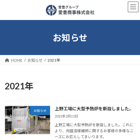
コ
ナ
ン
ビ
テ
ゲ
ン
ー
ツ
シ
へ
ョ
お知らせ
ス
ン
キ
に
ッ
移
プ
動
HOME
お知らせ
2021年
2021年
上野工場に大型予熱炉を新設しました。
お知らせ
2021年2月15日
上野工場に大型予熱炉を新設しました。これに
より、肉盛溶接補修に関するお客様の多様なニ
ーズにお応えしてまいります。